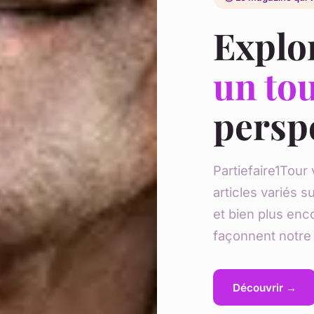
Explo
un to
persp
Partiefaire1Tou
articles variés s
et bien plus enco
façonnent notre 
Découvrir →