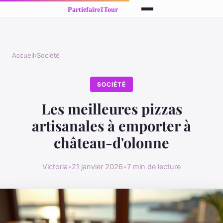
Accueil
›
Société
SOCIÉTÉ
Les meilleures pizzas
artisanales à emporter à
château-d'olonne
Victoria
•
21 janvier 2026
•
7 min de lecture