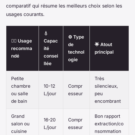
comparatif qui résume les meilleurs choix selon les
usages courants.
💧
⚙️ Type
🧍‍♂️ Usage
Capac
de
🌟 Atout
recomma
ité
technol
principal
ndé
consei
ogie
llée
Petite
Très
chambre
10-12
Compr
silencieux,
ou salle
L/jour
esseur
peu
de bain
encombrant
Grand
Bon rapport
16-20
Compr
salon ou
extraction/co
L/jour
esseur
cuisine
nsommation