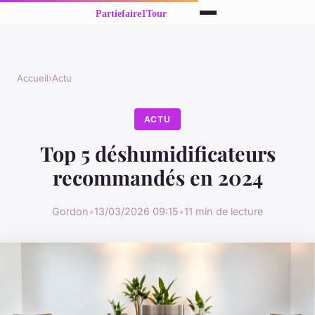
Accueil
›
Actu
ACTU
Top 5 déshumidificateurs
recommandés en 2024
Gordon
•
13/03/2026 09:15
•
11 min de lecture