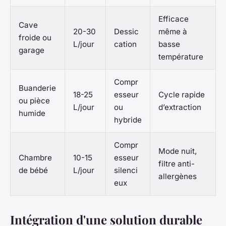
Efficace
Cave
20-30
Dessic
même à
froide ou
L/jour
cation
basse
garage
température
Compr
Buanderie
18-25
esseur
Cycle rapide
ou pièce
L/jour
ou
d’extraction
humide
hybride
Compr
Mode nuit,
Chambre
10-15
esseur
filtre anti-
de bébé
L/jour
silenci
allergènes
eux
Intégration d'une solution durable