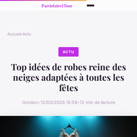
Accueil
›
Actu
ACTU
Top idées de robes reine des
neiges adaptées à toutes les
fêtes
Gordon
•
12/03/2026 15:59
•
12 min de lecture