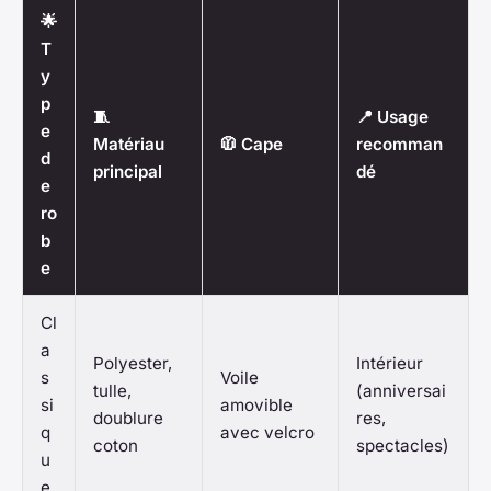
🌟
T
y
p
🧵
📍 Usage
e
Matériau
🧥 Cape
recomman
d
principal
dé
e
ro
b
e
Cl
a
Polyester,
Intérieur
s
Voile
tulle,
(anniversai
si
amovible
doublure
res,
q
avec velcro
coton
spectacles)
u
e