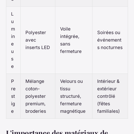
L
u
m
Voile
Polyester
Soirées ou
in
intégrée,
avec
événement
e
sans
inserts LED
s nocturnes
u
fermeture
s
e
P
Mélange
Velours ou
Intérieur &
re
coton-
tissu
extérieur
st
polyester
structuré,
contrôlé
ig
premium,
fermeture
(fêtes
e
broderies
magnétique
familiales)
L'importance des matériaux de