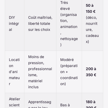
Très
50 à
élevé
150 €
(organisa
DIY
Coût maîtrisé,
(déco,
tion,
intégr
liberté totale
nourrit
animation
al
sur les choix
ure,
,
cadeau
nettoyage
x)
)
Moins de
Locati
Modéré
pression,
on
(préparati
professionnal
200 à
d'ani
on +
isme,
350 €
mateu
coordinati
matériel
r
on)
inclus
Atelier
Apprentissag
180 à
scient
Bas à
e par le jeu,
300 €