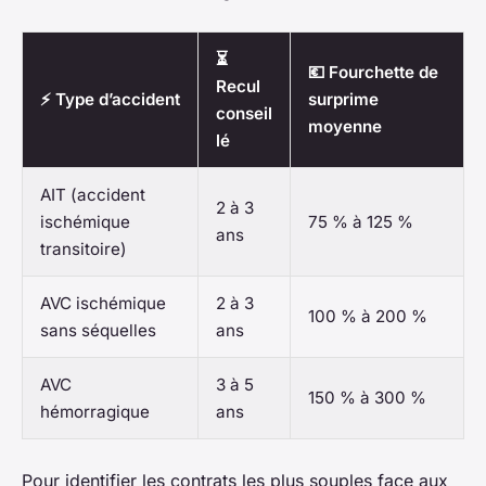
⏳
💶 Fourchette de
Recul
⚡ Type d’accident
surprime
conseil
moyenne
lé
AIT (accident
2 à 3
ischémique
75 % à 125 %
ans
transitoire)
AVC ischémique
2 à 3
100 % à 200 %
sans séquelles
ans
AVC
3 à 5
150 % à 300 %
hémorragique
ans
Pour identifier les contrats les plus souples face aux